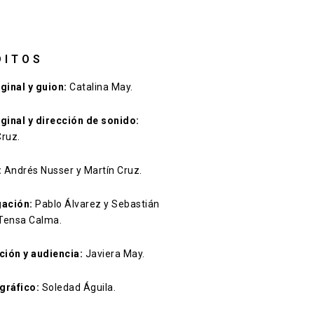
DITOS
iginal y guion:
Catalina May.
iginal y dirección de sonido:
Cruz.
:
Andrés Nusser y Martín Cruz.
gación:
Pablo Álvarez y Sebastián
Tensa Calma.
ión y audiencia:
Javiera May.
gráfico:
Soledad Águila.