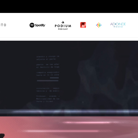
CTO
PODIUM
GOOGLE
IWMF
SPOTIFY
ADONDEMED
PODCAST