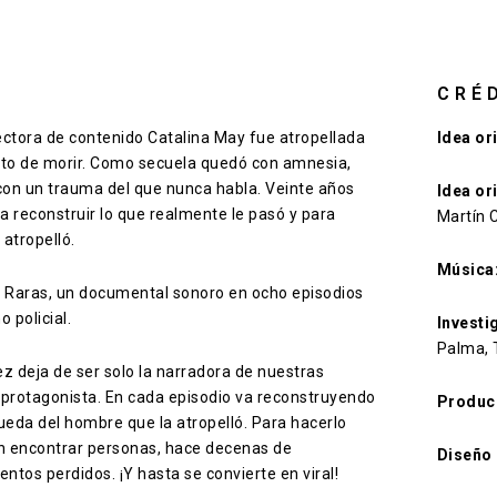
CRÉ
rectora de contenido Catalina May fue atropellada
Idea or
nto de morir. Como secuela quedó con amnesia,
con un trauma del que nunca habla. Veinte años
Idea or
reconstruir lo que realmente le pasó y para
Martín 
 atropelló.
Música
s Raras, un documental sonoro en ocho episodios
 policial.
Investi
Palma, 
ez deja de ser solo la narradora de nuestras
a protagonista. En cada episodio va reconstruyendo
Producc
ueda del hombre que la atropelló. Para hacerlo
en encontrar personas, hace decenas de
Diseño 
ntos perdidos. ¡Y hasta se convierte en viral!